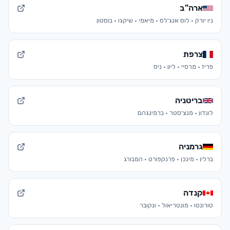
ארה"ב
ניו יורק · לוס אנג'לס · מיאמי · שיקגו · בוסטון
צרפת
פריז · מרסיי · ליון · ניס
בריטניה
לונדון · מנצ'סטר · ברמינגהם
גרמניה
ברלין · מינכן · פרנקפורט · המבורג
קנדה
טורונטו · מונטריאול · ונקובר