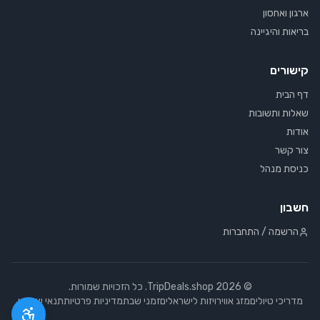
ארגון ואחסון
בריאות והיגיינה
קישורים
דף הבית
שאלות ותשובות
אודות
צור קשר
כניסת מנהל
חשבון
הרשמה / התחברות
©
2026
TripDeals.shop. כל הזכויות שמורות.
מדריכי טיולים
מזג אוויר
ויזות לישראלים
זמני שבת
מדיניות פרטיות
תנאי שימוש