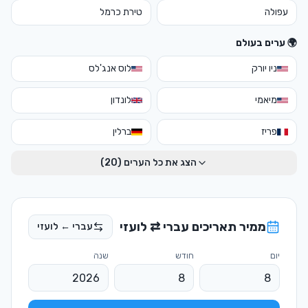
עפולה
טירת כרמל
🌍 ערים בעולם
ניו יורק
לוס אנג'לס
מיאמי
לונדון
פריז
ברלין
הצג את כל הערים (
20
)
ממיר תאריכים עברי ⇄ לועזי
עברי ← לועזי
יום
חודש
שנה