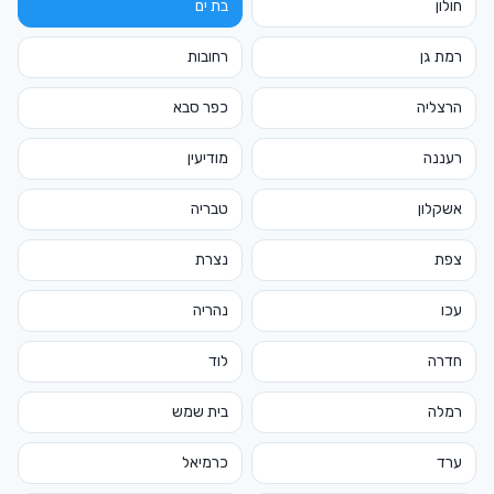
חולון
בת ים
רמת גן
רחובות
הרצליה
כפר סבא
רעננה
מודיעין
אשקלון
טבריה
צפת
נצרת
עכו
נהריה
חדרה
לוד
רמלה
בית שמש
ערד
כרמיאל