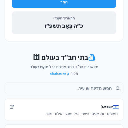
המר
התאריך העברי
כ״ה בְּאָב תשפ״ו
בתי חב"ד בעולם 🕍
מצאו בית חב"ד קרוב אליכם בכל מקום בעולם
מקור:
chabad.org
ישראל
ירושלים · תל אביב · חיפה · באר שבע · אילת · צפת