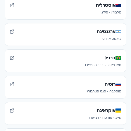
אוסטרליה
מלבורן · סידני
ארגנטינה
בואנוס איירס
ברזיל
סאו פאולו · ריו דה ז'ניירו
רוסיה
מוסקבה · סנט פטרבורג
אוקראינה
קייב · אודסה · דנייפרו