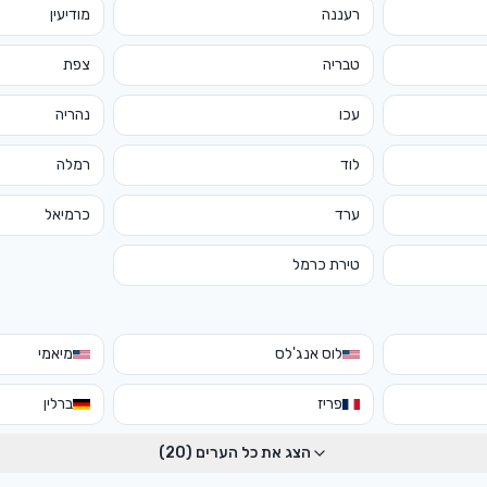
רעננה
מודיעין
טבריה
צפת
עכו
נהריה
לוד
רמלה
ערד
כרמיאל
טירת כרמל
לוס אנג'לס
מיאמי
פריז
ברלין
הצג את כל הערים (
20
)