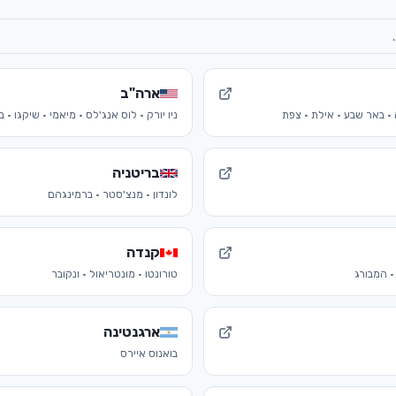
ארה"ב
 · באר שבע · אילת · צפת
ניו יורק · לוס אנג'לס · מיאמי · שיקגו · ב
בריטניה
לונדון · מנצ'סטר · ברמינגהם
קנדה
· המבורג
טורונטו · מונטריאול · ונקובר
ארגנטינה
בואנוס איירס