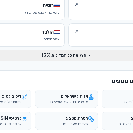
רוסיה
מוסקבה · סנט פטרבורג
הולנד
אמסטרדם
הצג את כל המדינות (
35
)
 נוספים
ויזות לישראלים
דילים לטיסו
מי צריך ויזה ואיך מוציאים
טיסות זולות מ
ם
המרת מטבע
כרטיסי eSIM
ם בעברית
שערים מעודכנים
אינטרנט בחו״ל