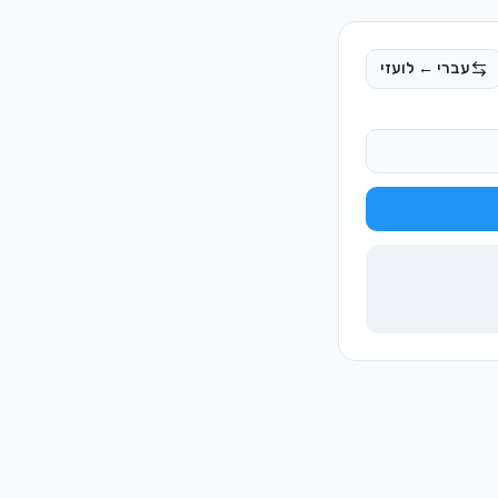
עברי ← לועזי