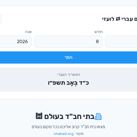
 עברי ⇄ לועזי
חודש
שנה
המר
התאריך העברי
כ״ד בְּאָב תשפ״ו
בתי חב"ד בעולם 🕍
מצאו בית חב"ד קרוב אליכם בכל מקום בעולם
מקור:
chabad.org