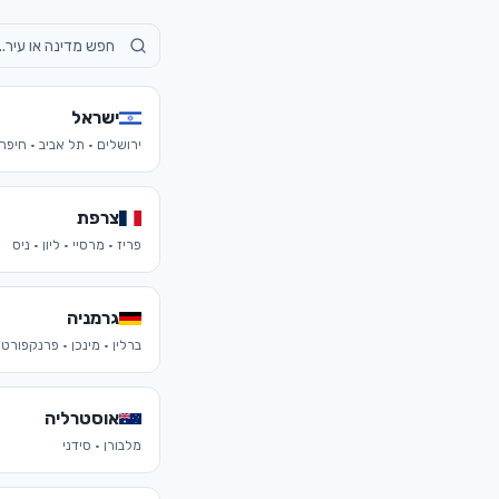
ישראל
ירושלים · תל אביב · חיפה
צרפת
פריז · מרסיי · ליון · ניס
גרמניה
ברלין · מינכן · פרנקפורט 
אוסטרליה
מלבורן · סידני