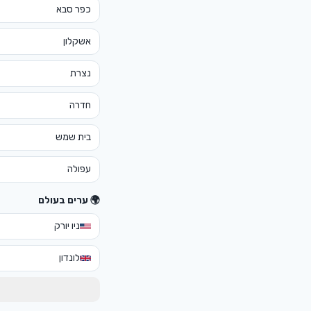
כפר סבא
אשקלון
נצרת
חדרה
בית שמש
עפולה
🌍 ערים בעולם
ניו יורק
לונדון