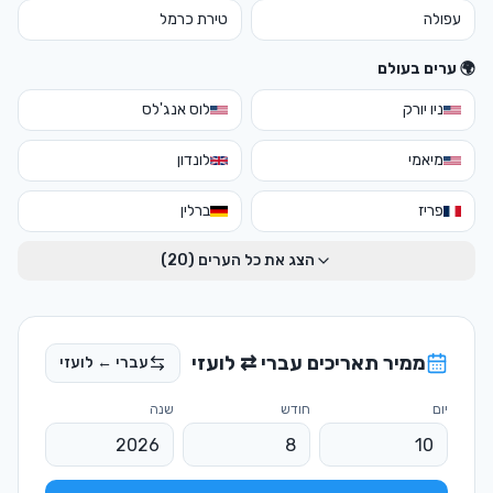
עפולה
טירת כרמל
🌍 ערים בעולם
ניו יורק
לוס אנג'לס
מיאמי
לונדון
פריז
ברלין
הצג את כל הערים (
20
)
ממיר תאריכים עברי ⇄ לועזי
עברי ← לועזי
יום
חודש
שנה