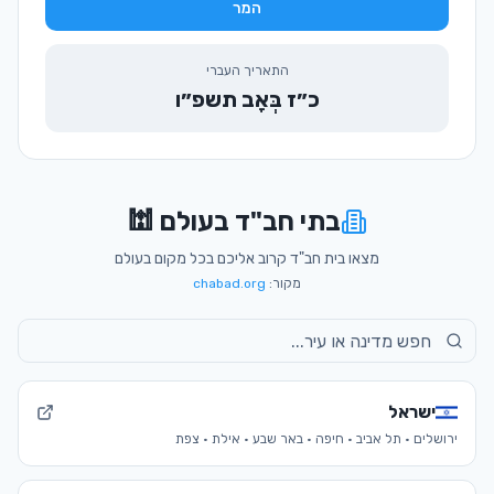
המר
התאריך העברי
כ״ז בְּאָב תשפ״ו
בתי חב"ד בעולם 🕍
מצאו בית חב"ד קרוב אליכם בכל מקום בעולם
מקור:
chabad.org
ישראל
ירושלים · תל אביב · חיפה · באר שבע · אילת · צפת