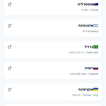
אוסטרליה
מלבורן · סידני
ארגנטינה
בואנוס איירס
ברזיל
סאו פאולו · ריו דה ז'ניירו
רוסיה
מוסקבה · סנט פטרבורג
אוקראינה
קייב · אודסה · דנייפרו