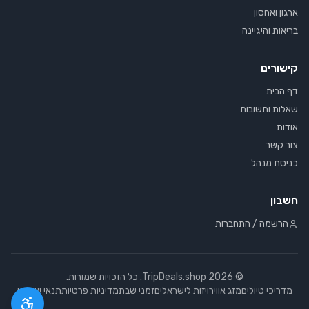
ארגון ואחסון
בריאות והיגיינה
קישורים
דף הבית
שאלות ותשובות
אודות
צור קשר
כניסת מנהל
חשבון
הרשמה / התחברות
©
2026
TripDeals.shop. כל הזכויות שמורות.
מדריכי טיולים
מזג אוויר
ויזות לישראלים
זמני שבת
מדיניות פרטיות
תנאי שימוש