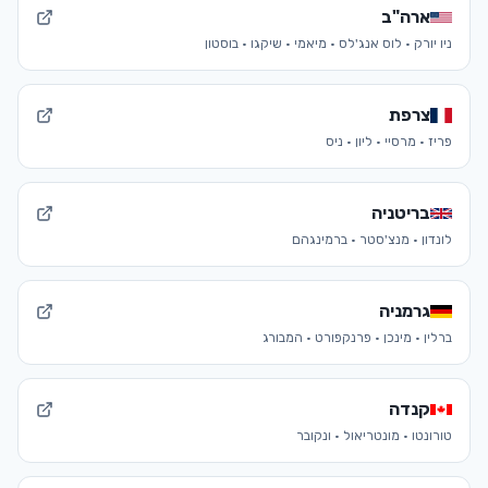
ארה"ב
ניו יורק · לוס אנג'לס · מיאמי · שיקגו · בוסטון
צרפת
פריז · מרסיי · ליון · ניס
בריטניה
לונדון · מנצ'סטר · ברמינגהם
גרמניה
ברלין · מינכן · פרנקפורט · המבורג
קנדה
טורונטו · מונטריאול · ונקובר