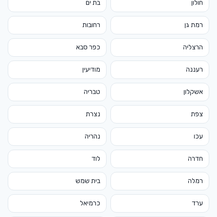
חולון
בת ים
רמת גן
רחובות
הרצליה
כפר סבא
רעננה
מודיעין
אשקלון
טבריה
צפת
נצרת
עכו
נהריה
חדרה
לוד
רמלה
בית שמש
ערד
כרמיאל