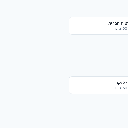
צות הברית
90
ימים
י לנקה
30
ימים