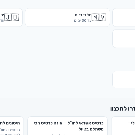
מלדיביים
ירד
🇯🇴
🇲🇻
עד
30
ימים
עד
רו לתכנון
י –
כרטיס אשראי לחו"ל — איזה כרטיס הכי
חיסונים לחו
משתלם בטיול
חיסונים לחול
לפעמים אפילו