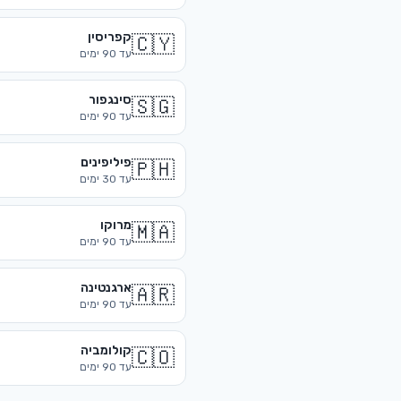
קפריסין
🇨🇾
עד
90
ימים
סינגפור
🇸🇬
עד
90
ימים
פיליפינים
🇵🇭
עד
30
ימים
מרוקו
🇲🇦
עד
90
ימים
ארגנטינה
🇦🇷
עד
90
ימים
קולומביה
🇨🇴
עד
90
ימים