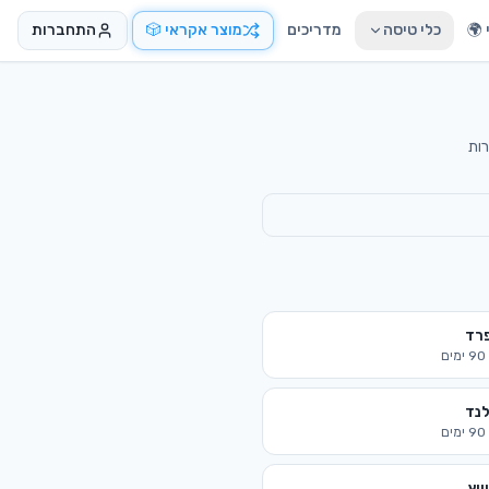
🌍
כלי טיסה
מדריכים
מוצר אקראי 🎲
התחברות
רד
90
ימים
לנד
90
ימים
ייץ