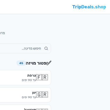
TripDeals.shop
מדריך 
✅
פטור מויזה
45
צרפת
🇫🇷
עד
90
ימים
יוון
🇬🇷
עד
90
ימים
פורטוגל