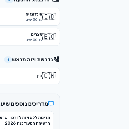
אינדונזיה
🇮🇩
עד
30
ימים
מצרים
🇪🇬
עד
30
ימים
🛂
נדרשת ויזה מראש
1
🇨🇳
סין
מדריכים נוספים שיעז
מדינות ללא ויזה לדרכון ישראל
הרשימה המעודכנת 2026