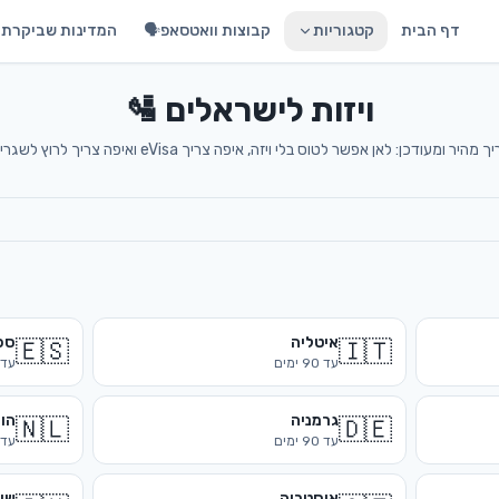
דף הבית
קטגוריות
קבוצות וואטסאפ🗣️
המדינות שביקרתי 
ויזות לישראלים 🛂
מהיר ומעודכן: לאן אפשר לטוס בלי ויזה, איפה צריך eVisa ואיפה צריך לרוץ לשגרירות
איטליה
ספ
🇪🇸
🇮🇹
עד
90
ימים
עד
גרמניה
הו
🇳🇱
🇩🇪
עד
90
ימים
עד
אוסטריה
שוו