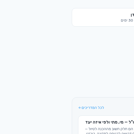
ן
30
ימים
לכל המדריכים
"ל — מי, מתי ולפי איזה יעד
 הם חלק חשוב מההכנה לטיול —
 דרישה לכניסה למדינה. ריכזנו