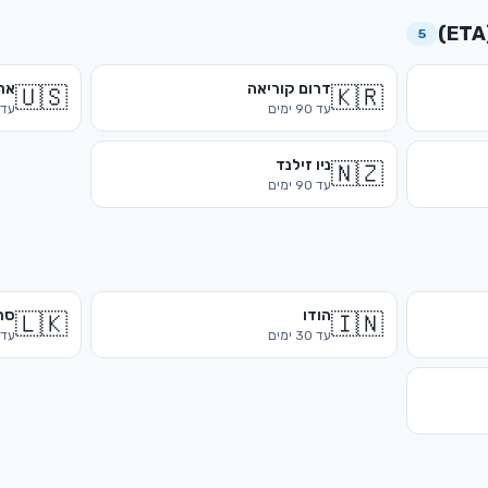
5
דרום קוריאה
אר
🇺🇸
🇰🇷
עד
90
ימים
עד
ניו זילנד
🇳🇿
עד
90
ימים
הודו
סר
🇱🇰
🇮🇳
עד
30
ימים
עד