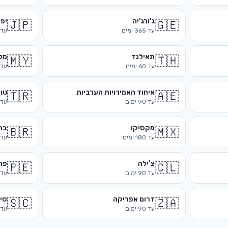
ג'ורג'יה
יפן
🇯🇵
🇬🇪
עד
365
ימים
עד
תאילנד
מל
🇲🇾
🇹🇭
עד
60
ימים
עד
איחוד האמירויות הערביות
טו
🇹🇷
🇦🇪
עד
90
ימים
עד
מקסיקו
בר
🇧🇷
🇲🇽
עד
180
ימים
עד
צ'ילה
פר
🇵🇪
🇨🇱
עד
90
ימים
עד
דרום אפריקה
סי
🇸🇨
🇿🇦
עד
90
ימים
עד