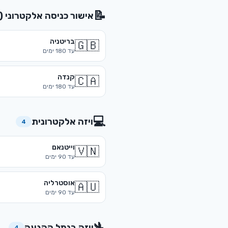
📝
אישור כניסה אלקטרוני (ETA)
בריטניה
🇬🇧
עד
180
ימים
קנדה
🇨🇦
עד
180
ימים
💻
ויזה אלקטרונית
4
וייטנאם
🇻🇳
עד
90
ימים
אוסטרליה
🇦🇺
עד
90
ימים
🛬
ויזה בנמל ההגעה
4