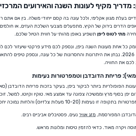
 מדריך מקיף לעונות השנה והאירועים המרכזיים ב
דיים בעלת מגוון אקלימי, ולכל עונה בה קסם ייחודי משלה. בין אם אתם ר
אפים הדרים בירוק של הקיץ, מתפעלים מצבעי השלכת העזים, או חולמים
חירה
מתי לטוס ליפן
תשפיע באופן מהותי על חווית הטיול שלכם.
ומק כל אחת מעונות השנה ביפן, ונספק לכם מידע פרקטי שיעזור לכם לת
המושלם שלכם בשנת 2026. נבחן את היתרונות והחסרונות של כל עונה, ונספק טיפים לה
 לכם את החוויה.
מאי): פריחת הדובדבן וטמפרטורות נעימות
נות הפופולריות ביותר לביקור ביפן, בעיקר בזכות פריחת הדובדבן (ס
 יפן בסוף מרץ וממשיכה צפונה עד אמצע מאי. טוקיו וקיוטו, למשל, זוכ
 נעימות (10-20 מעלות צלזיוס) והלחות נמוכה יחסית.
דובדבן המפורסמת,
מזג אוויר
נעים, פסטיבלים אביביים רבים.
סה ויקרה מאוד. כדאי להזמין טיסות ומלונות מראש.