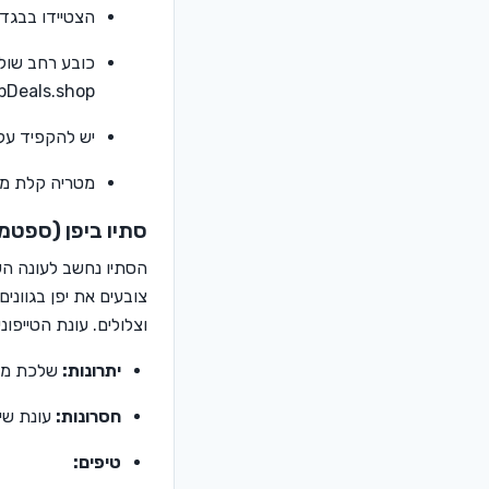
הצטיידו בבגדי
כובע רחב שול
pDeals.shop.
יש להקפיד על 
מטריה קלת משק
סתיו ביפן (ספטמ
הסתיו נחשב לעונה השנ
צובעים את יפן בגווני
וצלולים. עונת הטייפ
יתרונות:
שלכת מרהי
חסרונות:
עונת שיא
טיפים: