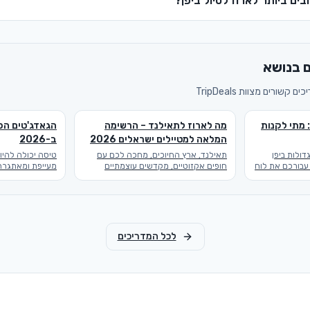
ים ביותר לארוז לטיול ביפן?
ם בנושא
שורים מצוות TripDeals
 מתי לקנות
מה לארוז לתאילנד – הרשימה
הגאדג'טים הכי
המלאה למטיילים ישראלים 2026
ב-2026
ולות ביפן
תאילנד, ארץ החיוכים, מחכה לכם עם
טיסה יכולה להיו
 עבורכם את לוח
חופים אקזוטיים, מקדשים עוצמתיים
 – מתי נפתחת
וקולינריה משגעת. רגע לפני שאתם
הטכנולוגיה מציע
וטיפים כדי
קופצים למטוס, חשוב להבין היטב מה
גאדג'טים לטיסה
לארוז לתאילנד כדי שהטיול שלכם יהיה
משמעותית את הנו
מושלם ונטול דאגות. הכנו לכם מדריך
של המסע שלכם. 
מפורט שיעזור לכם לארוז בצורה חכמה
ונחשוף את הפרי
ויעילה.
לפני הטיול הבא 
לכל המדריכים