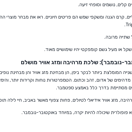
ם קלים, נושמים וסופחי זיעה.
יים, קרם הגנה ומשקפי שמש הם פריטים חיוניים. ראו את מבחר מוצרי 
Tri
שתייה מרובה.
ל או מעיל גשם קומפקטי יהיו שימושיים מאוד.
בר-נובמבר): שלכת מרהיבה ומזג אוויר מושלם
ייה המומלצת ביותר לבקר ביפן, הן מבחינת מזג אוויר והן מבחינת נופים.
ם מדהימים של אדום, זהב וכתום. הטמפרטורות נוחות וקרירות יותר, והימ
ונים מסתיימת בדרך כלל באמצע ספטמבר.
בה, מזג אוויר אידיאלי לטיולים, פחות צפוף מאשר באביב, חיי לילה תו
 פופולרית שיכולה להיות יקרה, במיוחד באוקטובר-נובמבר.