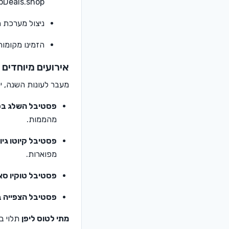
pDeals.shop.
ניצול מערכת ה
הזמינו מקומות
אירועים מיוחדים 
מעבר לעונות השנה, י
פסטיבל השלג בסאפורו (w Festival
מהממות.
פסטיבל קיוטו גיון (ion Matsuri
מפוארות.
פסטיבל טוקיו סאנצ'ה (tsuri
פסטיבל הצפייה בשלכת (suri
מתי לטוס ליפן
תלוי ב