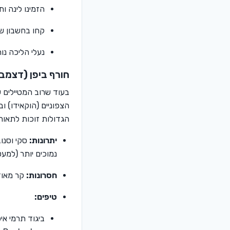
הזמינו לינה ו
קחו בחשבון ש
נעלי הליכה נו
חורף ביפן (דצמבר
בעוד שרוב המטיילים 
הצפוניים (הוקאידו) ו
הגדולות זוכות לתאורת
יתרונות:
סקי וסנוב
נמוכים יותר (למע
חסרונות:
קר מאוד,
טיפים:
ביגוד תרמי אי