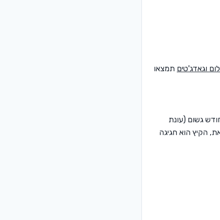
לום וגאדג'טים
תמצאו
חודש גשום (עונת
את, הקיץ הוא חגיגה