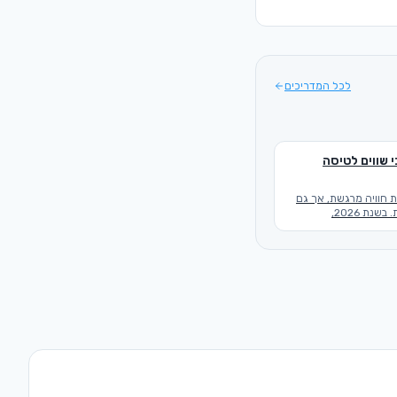
לכל המדריכים
 שווים לטיסה
ת חוויה מרגשת, אך גם
מעייפת ומאתגרת. בשנת 2026,
ה לנו מגוון רחב של
 שיכולים לשדרג
חות, הבידור והיעילות
בואו נצלול פנימה
טים שאתם חייבים להכיר
שלכם.