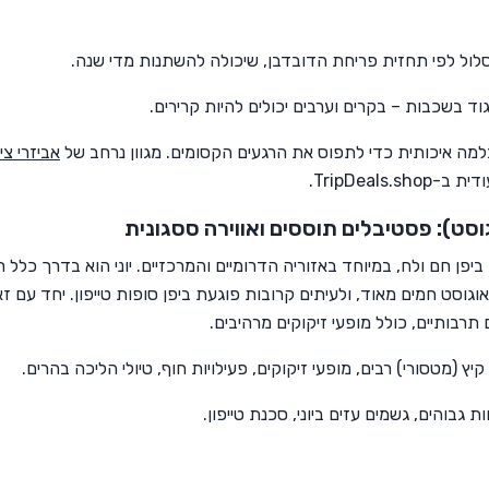
לול לפי תחזית פריחת הדובדבן, שיכולה להשתנות מדי שנה.
וד בשכבות – בקרים וערבים יכולים להיות קרירים.
מה איכותית כדי לתפוס את הרגעים הקסומים. מגוון נרחב של
אביזרי צי
TripDeals.sh.
וגוסט): פסטיבלים תוססים ואווירה ססגונית
יפן חם ולח, במיוחד באזוריה הדרומיים והמרכזיים. יוני הוא בדרך כלל 
י-אוגוסט חמים מאוד, ולעיתים קרובות פוגעת ביפן סופות טייפון. יחד עם ז
תרבותיים, כולל מופעי זיקוקים מרהיבים.
יץ (מטסורי) רבים, מופעי זיקוקים, פעילויות חוף, טיולי הליכה בהרים.
ת גבוהים, גשמים עזים ביוני, סכנת טייפון.