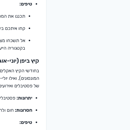
טיפים:
תכננו את המס
קחו איתכם ביג
אל תשכחו מצל
בקטגוריה הייעודית ב-op
קיץ ביפן (יוני-א
בחודשי הקיץ האקלים ב
המונסונים), ואילו יול
של פסטיבלים ואירועים 
יתרונות:
פסטיבלי ק
חסרונות:
חום ולחו
טיפים: