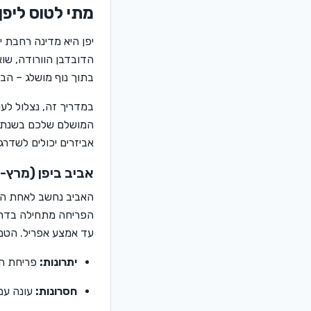
מתי לטוס ליפן:
יפן היא מדינה רחבת י
הדובדבן הוורודה, שו
בתוך נוף מושלג – הב
במדריך זה, נצלול לע
אביזרים יכולים לשדרג
אביב ביפן (מרץ-
האביב נחשב לאחת העו
הפריחה מתחילה בדרום
עד אמצע אפריל. הטמפרטורות בתקופה זו
יתרונות:
פריחת ה
חסרונות:
עונה עמו