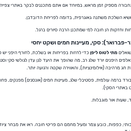
תחבורה מספיק זמן מראש, במיוחד אם אתם מתכננים לבקר באתרי צפייה 
שיא השלכת משתנה גאוגרפית, בדומה לפריחת הדובדבן.
חות וחזקות הן חובה למי שמתכנן הרבה סיורים ברגל.
-פברואר): סקי, מעיינות חמים ושקט יחסי
שואלים
מתי לטוס ליפן
כדי לחזות בפריחות או בשלכת, לחורף היפני יש ק
באלפים היפנים יורד שלג רב, מה שהופך את היעד לגן עדן לגולשי סקי וסנו
 חג מרהיבה (אילומינציות), והאווירה שקטה ורגועה יותר.
ורד ברמה עולמית, פסטיבלי שלג, מעיינות חמים (אונסנים) מפנקים, פחות
ט באתרי הסקי).
 שעות אור מוגבלות.
כותי, כפפות, כובע צמר ומעיל מחמם הם פריטי חובה. ראו את מבחר ציוד