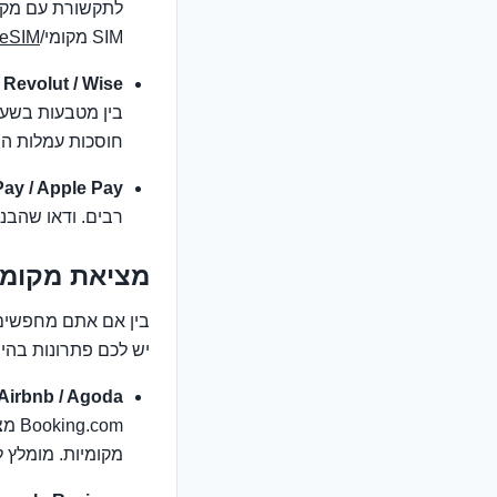
לתקשורת עם מקומ
SIM מקומי/
eSIM
Revolut / Wise (לשעבר TransferWise):
בין מטבעות בשער
חוסכות עמלות המ
ay / Apple Pay:
רבים. ודאו שהבנ
מציאת מקומו
בין אם אתם מחפשים מ
יש לכם פתרונות בהיש
oking.com / Airbnb / Agoda
מקומיות. מומלץ 