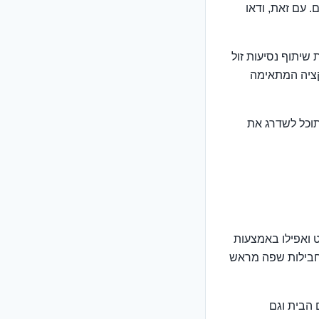
. עם זאת, ודאו
שיתוף נסיעות זול
יקציה המתאימה
תם מחפשים לשכור רכב, ראו קטגוריית אביזרי רכב ב-TripDeals.shop שתוכל לשדרג את
 ואפילו באמצעות
 חבילות שפה מראש
הבית וגם