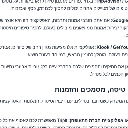
TripAdvisor / 
בלתי נפרדים מתכנון טיול! קראו ביקורות על מסעדו
הטיפים של מטיילים אחרים יכולים לחסוך לכם זמן, כסף ואכזבות.
Google 
אם אתם חובבי אמנות ותרבות, האפליקציה הזו היא אוצר ש
 יצירות אמנות ממוזיאונים מובילים בעולם, להכיר סיפורים היסטוריי
.
Klook / GetYou
אפליקציות אלו מציעות מגוון רחב של סיורים, אטרקצ
נים בעולם. מומלץ להזמין מראש, במיוחד בעונת השיא.
 חכמים לכל מטייל.
 טיסה, מסמכים והזמנות
 המשחק כשמדובר בטיולים. עם ריבוי הטיסות, המלונות והאטרקציות
TripIt מאפשרת לכם לאסוף את כל 
נות אחרות למסלול נסיעה אחד מפורט. פשוט שלחו את אישורי ההזמנה