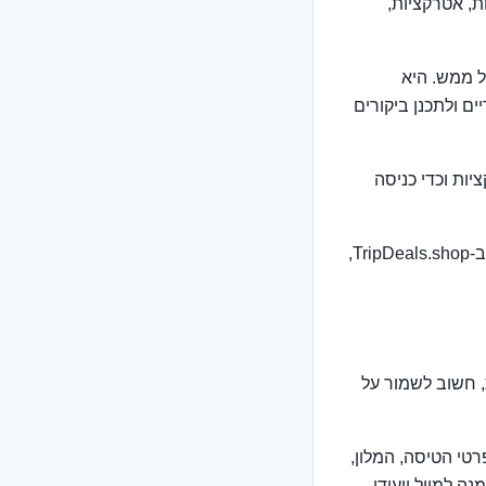
ת, אטרקציות,
ל ממש. היא
ם ולתכנן ביקורים
יות וכדי כניסה
מחפשים דרכים לארגן את התיקים והחפצים שלכם בחדר? עיינו בקטגוריית אביזרי נסיעות ב-TripDeals.shop,
, חשוב לשמור על
פרטי הטיסה, המלון,
 למייל ייעודי,