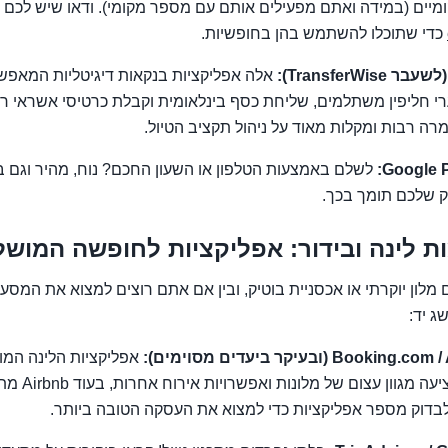
יים (במידה ואתם מפעילים אותם עם מספר מקומי). ודאו שיש לכם ח
כדי שתוכלו להשתמש בהן בחופשיות.
אלה אפליקציות בנקאות דיגיטליות המאפ
י חליפין משתלמים, שליחת כסף בינלאומית וקבלת כרטיסי אשראי רב
רה רבות ומקלות מאוד על ניהול תקציב הטיול.
Google P
לשלם באמצעות הטלפון או השעון החכם? נוח, מהיר וגם בט
ק שלכם תומך בכך.
ת לינה ובידור: אפליקציות לחופשה המוש
לון יוקרתי או אכסניית בוטיק, ובין אם אתם רוצים למצוא את המסעד
ג יד:
Bo (ובעיקר ביעדים מסוימים):
אפליקציות הלינה המוב
Booking.com מצ
לבדוק מספר אפליקציות כדי למצוא את העסקה הטובה ביותר.