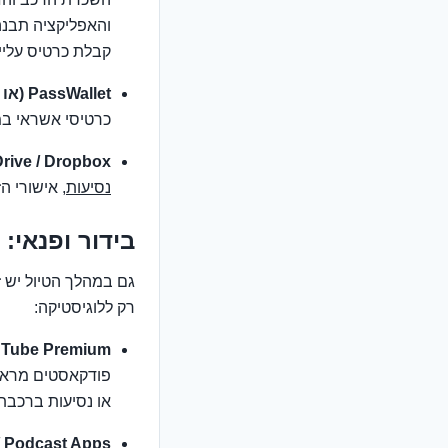
והאפליקציה תבנה 
קבלת כרטיס עלייה
PassWallet (או אפליקציות ארנק דומות):
כרטיסי אשראי במק
Google Drive / Dropbox (או 
נסיעות
, אישורי ה
בידור ופנאי: 
גם במהלך הטיול יש ז
רק ללוגיסטיקה:
YouTube Premium:
פודקאסטים מראש,
או נסיעות ברכבת
/ Podcast Apps: