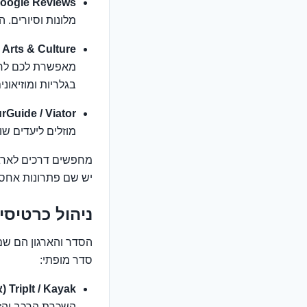
Google Reviews:
מלונות וסיורים. 
Arts & Culture:
מאפשרת לכם לחקור
בגלריות ומוזיאונים
rGuide / Viator:
מוזלים ליעדים שו
יש שם פתרונות אחסון
ניהול כרטיסי
הסדר והארגון הם שם
סדר מופתי:
TripIt / Kayak (או אפליקציית חברת התעופה):
השכרת הרכב והזמ