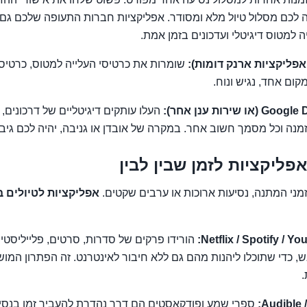
לכם מסלול טיול מלא ומסודר. אפליקציות חברות התעופה שלכם גם הן 
 למטוס דיגיטלי ועדכונים בזמן אמת.
שומרות את כרטיסי העלייה למטוס, כרטיסי 
ום אחד, נגיש ונוח.
שירות ענן אחר):
העלו עותקים דיגיטליים של דרכונים, ו
זמנה וכל מסמך חשוב אחר. במקרה של אובדן או גניבה, יהיה לכם גיבו
אפליקציות לזמן שבין לבין
מני המתנה, נסיעות ארוכות או ערבים שקטים.
אפליקציות לטיולים ב
Netflix / Spotify / 
הורידו פרקים של סדרות, סרטים, פלייליסטים
 כדי שתוכלו ליהנות מהם גם ללא חיבור לאינטרנט. זה הפתרון המוש
.
Audible 
ספרי שמע ופודקאסטים הם דרך נהדרת להעביר זמן בנסיע