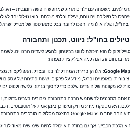
ילאים, משפחה עם ילדים או זוג שמחפש חופשה רומנטית – העולם כ
יהפכו כל טיול לחוויה נוחה, יעילה ובלתי נשכחת. בואו נצלול יחד לעול
 בחו"ל
, ונגלה אילו מהן הפכו לחובה בכל סמארטפון של מטייל ישראלי
ולים בחו"ל: ניווט, תכנון ותחבורה
ל זקוק לו הוא היכולת לנווט בביטחון ולהגיע ליעדים הרצויים. לשמחתנ
ה בתחום זה. הנה כמה אפליקציות מפתח:
Google Maps
אלו הן ברירת המחדל לרובנו, ובצדק. האפליקציות מציעו
יבורית, באופניים וברגל, מידע על פקקים, שעות פתיחה של עסקים וע
ת לא מקוונות של היעדים שלכם כדי לחסוך בנתוני גלישה ולנווט גם ל
כם. היא מספקת מידע מדויק ומעודכן בזמן אמת על אוטובוסים, רכבו
G בהצגת מסלולים מורכבים בתחבורה ציבורית.
א מלכת הכביש, אך גם בחו"ל היא יכולה להיות שימושית מאוד לנהיג