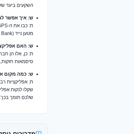
השקעים ביעד שלכם. ב-TripDeals.shop 
ש: איך אפשר ל
מטען נייד (Power Bank). ראו מגוון
ש: האם אפליקציות כמו Revolut 
ת: כן, אלו הן ח
סיסמאות חזקות, אי
ש: כמה מקום אנ
ת: אפליקציות רבו
שקלו לנקות אפליק
שלכם תומך בכך.
מדריכים נוספ