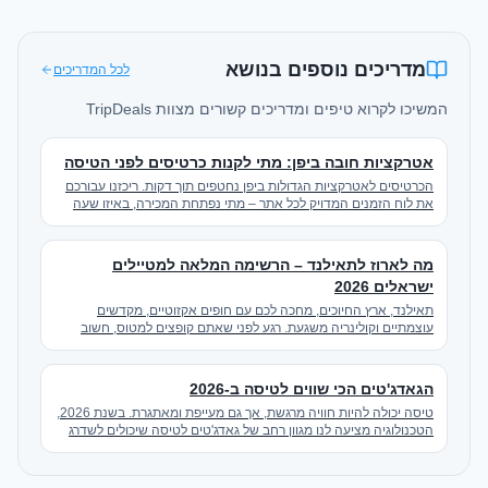
מדריכים נוספים בנושא
לכל המדריכים
המשיכו לקרוא טיפים ומדריכים קשורים מצוות TripDeals
אטרקציות חובה ביפן: מתי לקנות כרטיסים לפני הטיסה
הכרטיסים לאטרקציות הגדולות ביפן נחטפים תוך דקות. ריכזנו עבורכם
את לוח הזמנים המדויק לכל אתר – מתי נפתחת המכירה, באיזו שעה
ביפן, וטיפים כדי להבטיח שתיכנסו.
מה לארוז לתאילנד – הרשימה המלאה למטיילים
ישראלים 2026
תאילנד, ארץ החיוכים, מחכה לכם עם חופים אקזוטיים, מקדשים
עוצמתיים וקולינריה משגעת. רגע לפני שאתם קופצים למטוס, חשוב
להבין היטב מה לארוז לתאילנד כדי שהטיול שלכם יהיה מושלם ונטול
דאגות. הכנו לכם מדריך מפורט שיעזור לכם לארוז בצורה חכמה ויעילה.
הגאדג'טים הכי שווים לטיסה ב-2026
טיסה יכולה להיות חוויה מרגשת, אך גם מעייפת ומאתגרת. בשנת 2026,
הטכנולוגיה מציעה לנו מגוון רחב של גאדג'טים לטיסה שיכולים לשדרג
משמעותית את הנוחות, הבידור והיעילות של המסע שלכם. בואו נצלול
פנימה ונחשוף את הפריטים שאתם חייבים להכיר לפני הטיול הבא
שלכם.