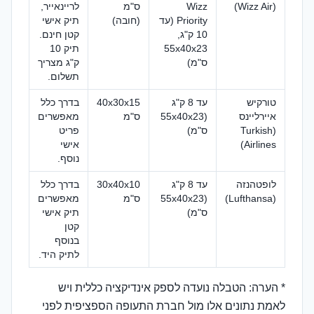
(Wizz Air)
Wizz
ס"מ
לריינאייר,
Priority (עד
(חובה)
תיק אישי
10 ק"ג,
קטן חינם.
55x40x23
תיק 10
ס"מ)
ק"ג מצריך
תשלום.
טורקיש
עד 8 ק"ג
40x30x15
בדרך כלל
איירליינס
(55x40x23
ס"מ
מאפשרים
(Turkish
ס"מ)
פריט
Airlines)
אישי
נוסף.
לופטהנזה
עד 8 ק"ג
30x40x10
בדרך כלל
(Lufthansa)
(55x40x23
ס"מ
מאפשרים
ס"מ)
תיק אישי
קטן
בנוסף
לתיק היד.
* הערה: הטבלה נועדה לספק אינדיקציה כללית ויש
לאמת נתונים אלו מול חברת התעופה הספציפית לפני