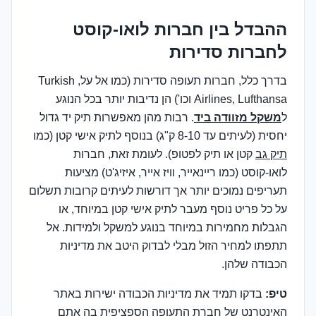
ההבדל בין חברות לואו-קוסט
לחברות סדירות
בדרך כלל, חברות תעופה סדירות (כמו אל על, Turkish
Airlines, Lufthansa וכו') הן נדיבות יותר בכל הנוגע
ל
משקל מזוודה ביד
. רבות מהן מאפשרות תיק יד גדול
יחסית (לעיתים עד 8-10 ק"ג) בנוסף לתיק אישי קטן (כמו
תיק גב
קטן או תיק לפטופ). לעומת זאת, חברות
לואו-קוסט (כמו ריינאייר, וויז אייר, איזיג'ט) מציעות
תעריפים נמוכים יותר אך דורשות לעיתים קרובות תשלום
על כל פריט נוסף מעבר לתיק אישי קטן במיוחד, או
הגבלות מחמירות במיוחד בנוגע למשקל ולמידות. אל
תתפתו למחיר הזול מבלי לבדוק היטב את מדיניות
הכבודה שלהן.
טיפ:
בדקו תמיד את מדיניות הכבודה ישירות באתר
האינטרנט של חברת התעופה הספציפית בה אתם