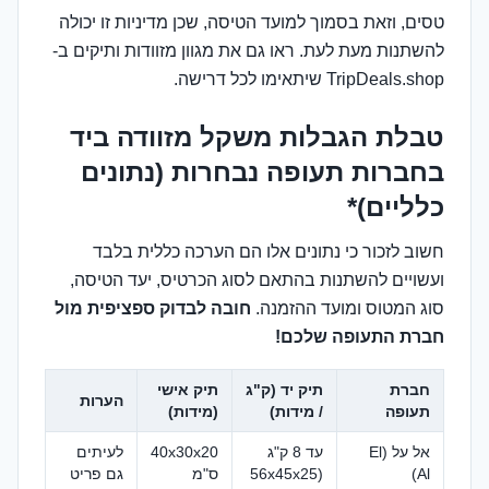
טסים, וזאת בסמוך למועד הטיסה, שכן מדיניות זו יכולה
להשתנות מעת לעת. ראו גם את מגוון מזוודות ותיקים ב-
TripDeals.shop שיתאימו לכל דרישה.
טבלת הגבלות משקל מזוודה ביד
בחברות תעופה נבחרות (נתונים
כלליים)*
חשוב לזכור כי נתונים אלו הם הערכה כללית בלבד
ועשויים להשתנות בהתאם לסוג הכרטיס, יעד הטיסה,
סוג המטוס ומועד ההזמנה.
חובה לבדוק ספציפית מול
חברת התעופה שלכם!
חברת
תיק יד (ק"ג
תיק אישי
הערות
תעופה
/ מידות)
(מידות)
אל על (El
עד 8 ק"ג
40x30x20
לעיתים
Al)
(56x45x25
ס"מ
גם פריט