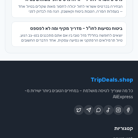
מוצלח.
הבחירה בכרטיס אשראי לחול יכולה לחסוך מאות שקלים בטיול אחד
— בעמלות המרה, הטבות ביטוח וקאשבק. הנה מה לבדוק לפני
שנוסעים ואיך לשלם בחוכמה.
ביטוח נסיעות לחו"ל – מדריך מקיף ומה לא לפספס
יוצאים לחופשה בחו"ל? מזל טוב! בין אם אתם מתכננים בטן-גב רגוע,
טיול תרמילאים הרפתקני או נסיעה עסקית, אחד הדברים החשובים
ביותר שלא כדאי לוותר עליהם הוא ביטוח נסיעות לחו"ל. מדריך זה
יסייע לכם להבין את כל הניואנסים ולבחור את הביטוח המתאים ביותר
לצרכים שלכם.
TripDeals.shop
כל מה שצריך לטיסה מושלמת – במחירים הטובים ביותר ישירות מ-
AliExpress
קטגוריות