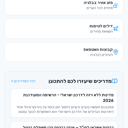
מזג אוויר ב
בלגיה
תחזית לכל הערים
דילים לטיסות
השוואת מחירים
קבוצות וואטסאפ
לטיולים ל
בלגיה
מדריכים שיעזרו לכם להתכונן
לכל המדריכים
מדינות ללא ויזה לדרכון ישראלי – הרשימה המעודכנת
2026
מתכננים חופשה בקרוב ורוצים לחסוך זמן וכסף על ביורוקרטיה? אחד
היתרונות הגדולים של הדרכון הישראלי הוא האפשרות לבקר במגוון
רחב של מדינות בלי ויזה לישראלים, מה שהופך את תכנון הטיול לקל
ומהיר יותר. במדריך המקיף הזה לשנת 2026, נצלול יחד לרשימה
המלאה של היעדים הפתוחים בפנינו, ונספק טיפים חיוניים לטיול
כרטיס אשראי לחו"ל — איזה כרטיס הכי משתלם בטיול