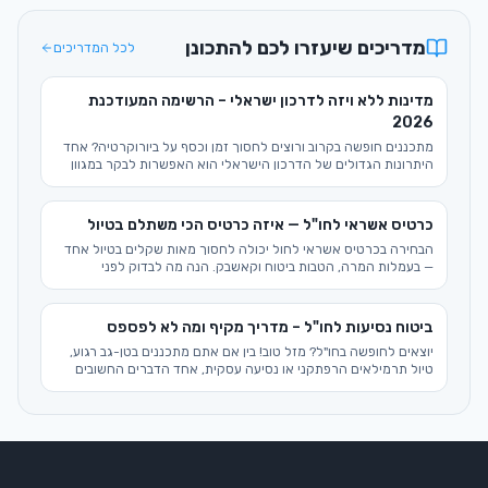
מדריכים שיעזרו לכם להתכונן
לכל המדריכים
מדינות ללא ויזה לדרכון ישראלי – הרשימה המעודכנת
2026
מתכננים חופשה בקרוב ורוצים לחסוך זמן וכסף על ביורוקרטיה? אחד
היתרונות הגדולים של הדרכון הישראלי הוא האפשרות לבקר במגוון
רחב של מדינות בלי ויזה לישראלים, מה שהופך את תכנון הטיול לקל
ומהיר יותר. במדריך המקיף הזה לשנת 2026, נצלול יחד לרשימה
המלאה של היעדים הפתוחים בפנינו, ונספק טיפים חיוניים לטיול
כרטיס אשראי לחו"ל — איזה כרטיס הכי משתלם בטיול
מוצלח.
הבחירה בכרטיס אשראי לחול יכולה לחסוך מאות שקלים בטיול אחד
— בעמלות המרה, הטבות ביטוח וקאשבק. הנה מה לבדוק לפני
שנוסעים ואיך לשלם בחוכמה.
ביטוח נסיעות לחו"ל – מדריך מקיף ומה לא לפספס
יוצאים לחופשה בחו"ל? מזל טוב! בין אם אתם מתכננים בטן-גב רגוע,
טיול תרמילאים הרפתקני או נסיעה עסקית, אחד הדברים החשובים
ביותר שלא כדאי לוותר עליהם הוא ביטוח נסיעות לחו"ל. מדריך זה
יסייע לכם להבין את כל הניואנסים ולבחור את הביטוח המתאים ביותר
לצרכים שלכם.