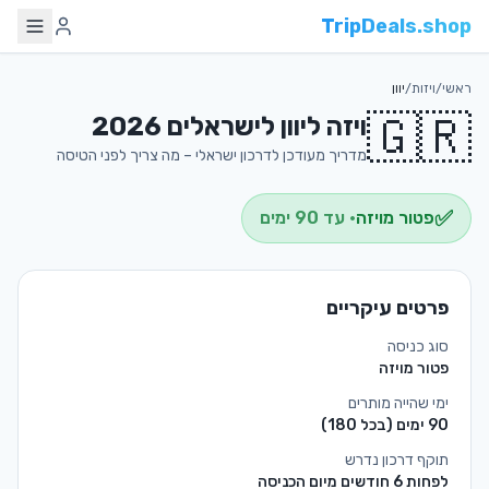
TripDeals.shop
ראשי
/
ויזות
/
יוון
🇬🇷
ויזה ל
יוון
לישראלים 2026
מדריך מעודכן לדרכון ישראלי – מה צריך לפני הטיסה
✅
פטור מויזה
· עד
90
ימים
פרטים עיקריים
סוג כניסה
פטור מויזה
ימי שהייה מותרים
90
ימים
(בכל 180)
תוקף דרכון נדרש
לפחות 6 חודשים מיום הכניסה