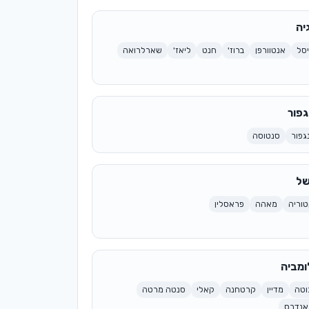
יה
סל
אנטוורפן
ברוז'
חנט
ליאז'
שארלרואה
גפור
גפור
סנטוסה
של
טוריה
מאהה
פראסלין
ומביה
וטה
מדיין
קרטחנה
קאלי
סנטה מרטה
אנדרס