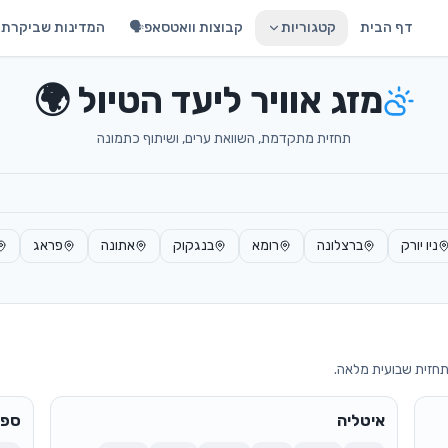
דף הבית
קטגוריות
קבוצות וואטסאפ🗣️
המדינות שביקרתי 
מזג אוויר ליעד הטיול 🌍
תחזית מתקדמת, השוואת ערים, ושיתוף כתמונה
ניו יורק
ברצלונה
רומא
בנגקוק
אתונה
פראג
 תחזית שבועית מלאה.
איטליה
ספר