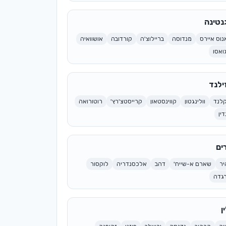
נטינה
נוס איירס
מנדוסה
בריילוצ'ה
קורדובה
אושוואיה
ואסו
זילנד
לנד
וולינגטון
קווינסטאון
קרייסטצ'רץ'
רוטורואה
דין
ים
יר
שארם א-שייח'
דהב
אלכסנדריה
לוקסור
גדה
ן