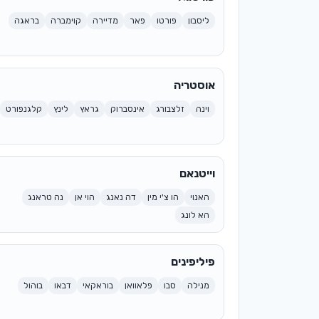
ליסבון
פורטו
פאר
מדיירה
קוימברה
בראגה
אוסטריה
וינה
זלצבורג
אינסברוק
גראץ
לינץ
קלגנפורט
וייטנאם
האנוי
הו צ'י מין
דה נאנג
הוי אן
נה טראנג
הא לונג
פיליפינים
מנילה
סבו
פלאוואן
בוראקאי
דבאו
בוהול