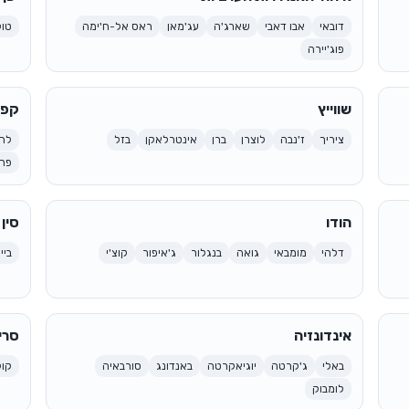
דובאי
אבו דאבי
שארג'ה
עג'מאן
ראס אל-ח'ימה
טוק
פוג'יירה
שווייץ
קפר
ציריך
ז'נבה
לוצרן
ברן
אינטרלאקן
בזל
לר
פר
הודו
סין
דלהי
מומבאי
גואה
בנגלור
ג'איפור
קוצ'י
ביי
אינדונזיה
סרי
באלי
ג'קרטה
יוגיאקרטה
באנדונג
סורבאיה
קול
לומבוק