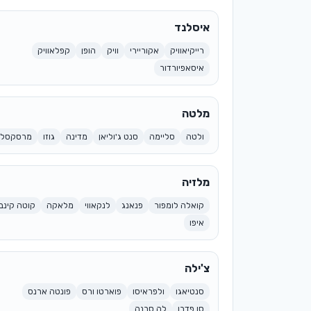
איסלנד
רייקיאוויק
אקוריירי
וויק
הופן
קפלאוויק
איסאפיורדור
מלטה
ולטה
סליימה
סנט ג'וליאן
מדינה
גוזו
מרסקסלו
מלזיה
קואלה לומפור
פנאנג
לנקאווי
מלאקה
קוטה קינבל
איפו
צ'ילה
סנטיאגו
ולפראיסו
פוארטו ורס
פונטה ארנס
סן פדרו
לה סרנה