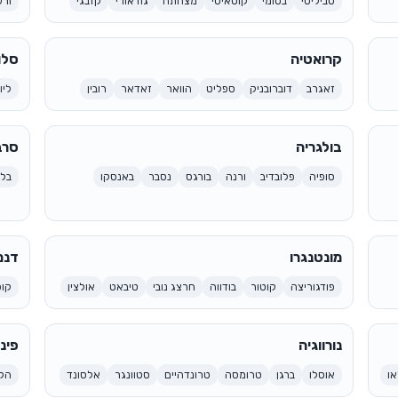
טביליסי
בטומי
קוטאיסי
מצחתה
גודאורי
קזבגי
ור
קרואטיה
סלו
זאגרב
דוברובניק
ספליט
הוואר
זאדאר
רובין
ליו
בולגריה
סרב
סופיה
פלובדיב
ורנה
בורגס
נסבר
באנסקו
בל
מונטנגרו
דנמ
פודגוריצה
קוטור
בודווה
חרצג נובי
טיבאט
אולצין
קופ
נורווגיה
פינ
או
אוסלו
ברגן
טרומסה
טרונדהיים
סטוונגר
אלסונד
הלס