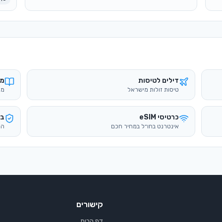
דילים לטיסות
מד
טיסות זולות מישראל
מד
כרטיסי eSIM
בי
אינטרנט בחו״ל במחיר חכם
הש
קישורים
דף הבית