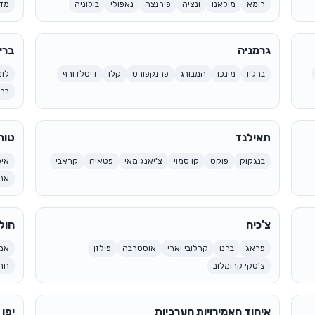
רומא
מילאנו
ונציה
פירנצה
נאפולי
בולוניה
מד
גרמניה
ברי
ברלין
מינכן
המבורג
פרנקפורט
קלן
דיסלדורף
לונ
בר
תאילנד
טור
בנגקוק
פוקט
קו סמוי
צ'יאנג מאי
פטאיה
קראבי
איס
אנ
צ'כיה
הול
פראג
ברנו
קרלובי וארי
אוסטרבה
פילזן
אמ
צ'סקי קרומלוב
חרו
איחוד האמירויות הערביות
יפן