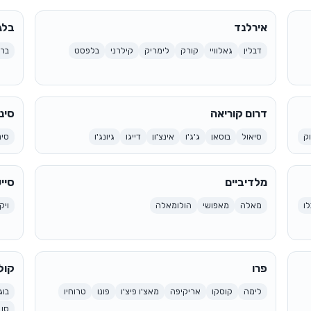
אירלנד
בלג
דבלין
גאלוויי
קורק
לימריק
קילרני
בלפסט
ברי
דרום קוריאה
סינ
ק
סיאול
בוסאן
ג'ג'ו
אינצ'ון
דייגו
גיונג'ו
סינ
מלדיביים
סיי
ו
מאלה
מאפושי
הולומאלה
ויק
פרו
קול
לימה
קוסקו
אריקיפה
מאצ'ו פיצ'ו
פונו
טרוחיו
בוג
סן 