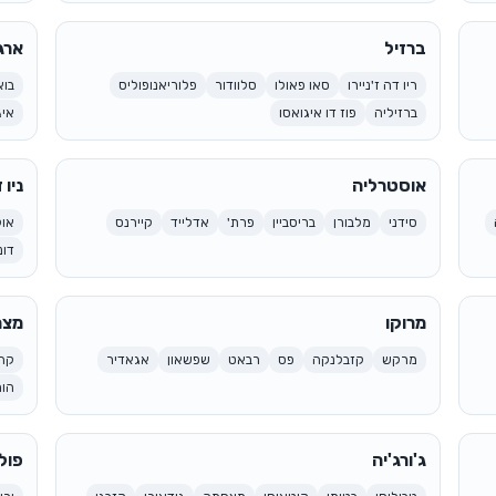
ברזיל
ארג
ריו דה ז'ניירו
סאו פאולו
סלוודור
פלוריאנופוליס
בוא
ברזיליה
פוז דו איגואסו
איג
אוסטרליה
ניו 
סידני
מלבורן
בריסביין
פרת'
אדלייד
קיירנס
אוק
דונ
מרוקו
מצר
מרקש
קזבלנקה
פס
רבאט
שפשאון
אגאדיר
קה
הור
ג'ורג'יה
פולי