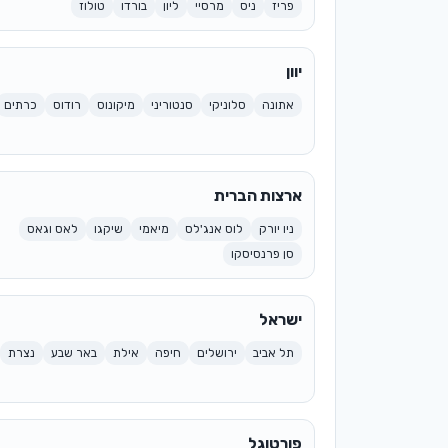
פריז
ניס
מרסיי
ליון
בורדו
טולוז
יוון
אתונה
סלוניקי
סנטוריני
מיקונוס
רודוס
כרתים
ארצות הברית
ניו יורק
לוס אנג'לס
מיאמי
שיקגו
לאס וגאס
סן פרנסיסקו
ישראל
תל אביב
ירושלים
חיפה
אילת
באר שבע
נצרת
פורטוגל