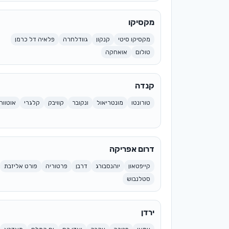
מקסיקו
מקסיקו סיטי
קנקון
גוודלחרה
פלאיה דל כרמן
טולום
אואחקה
קנדה
טורונטו
מונטריאול
ונקובר
קוויבק
קלגרי
אוטווה
דרום אפריקה
קייפטאון
יוהנסבורג
דרבן
פרטוריה
פורט אליזבת
סטלנבוש
ירדן