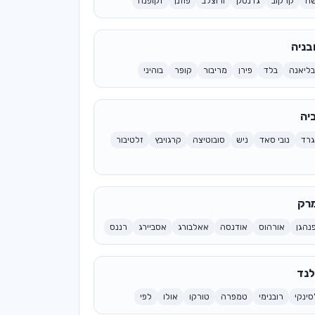
שה
קרקוב
גדנסק
ורוצלב
פוזנן
זקופנה
בניה
בליאנה
בלד
פירן
מריבור
קופר
בוהיני
יה
גרד
נובי סאד
ניש
סובוטיצה
קרגויבץ
זלטיבור
רק
נהגן
אורהוס
אודנסה
אאלבורג
אסביירג
רננס
לנד
ינקי
רובנימי
טמפרה
טורקו
אולו
לפי