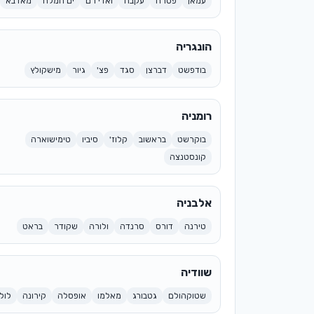
עמאן
פטרה
עקבה
ואדי רם
ים המלח
מאדבא
הונגריה
בודפשט
דברצן
סגד
פצ'
גיור
מישקולץ
רומניה
בוקרשט
בראשוב
קלוז'
סיביו
טימישוארה
קונסטנצה
אלבניה
טירנה
דורס
סרנדה
ולורה
שקודר
בראט
שוודיה
שטוקהולם
גטבורג
מאלמו
אופסלה
קירונה
לול