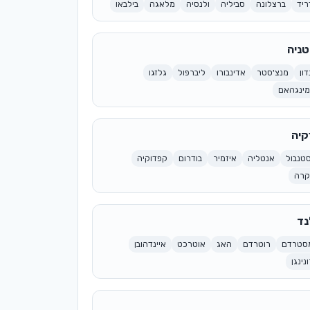
ריד
ברצלונה
סביליה
ולנסיה
מלאגה
בילבאו
טניה
דון
מנצ'סטר
אדינבורו
ליברפול
גלזגו
מינגהאם
קיה
טנבול
אנטליה
איזמיר
בודרום
קפדוקיה
קרה
נד
סטרדם
רוטרדם
האג
אוטרכט
איינדהובן
נינגן