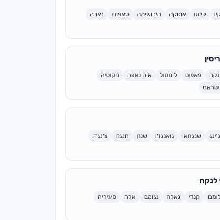
יו
קיוטו
אוסקה
הירושימה
סאפורו
נארה
יסין
נקה
פאפוס
לימסול
איה נאפה
ניקוסיה
וטראס
ג'ינג
שנגחאי
גואנגז'ו
שנזן
חנגזו
צ'נגדו
 לנקה
ומבו
קנדי
גאלה
נגומבו
אלה
סיגיריה