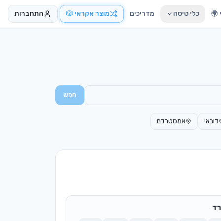
🌍
כלי טיסה
מדריכים
מוצר אקראי 🎲
התחברות
חפש
דובאי
אמסטרדם
ד