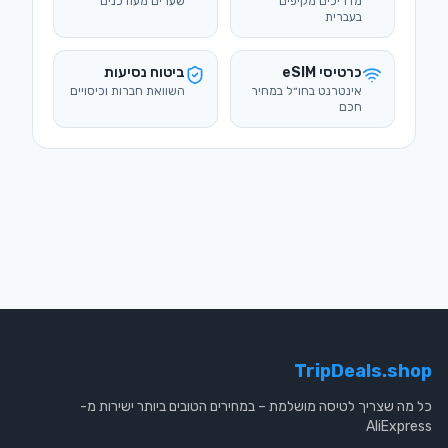
מדריכים מקיפים
שערים מעודכנים
בעברית
כרטיסי eSIM
ביטוח נסיעות
אינטרנט בחו״ל במחיר
השוואת חברות וכיסויים
חכם
TripDeals.shop
כל מה שצריך לטיסה מושלמת – במחירים הטובים ביותר ישירות מ-
AliExpress