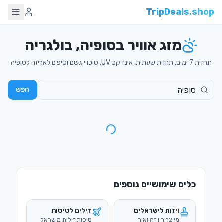
TripDeals.shop
מזג אוויר בסופיה, בולגריה
תחזית 7 ימים, תחזית שעתית, אינדקס UV, סיכויי גשם וטיפים לאריזה לסופיה
חפש
כלים שימושיים נוספים
ויזות לישראלים
דילים לטיסות
מי צריך ויזה ואיך
טיסות זולות מישראל
מוציאים
מדריכי טיולים
המרת מטבע
מדריכים מקיפים
שערים מעודכנים
בעברית