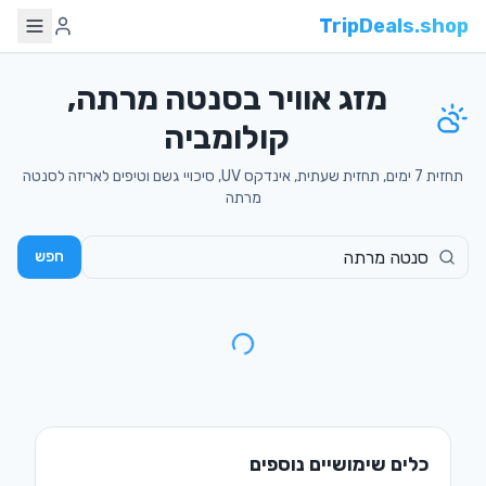
TripDeals.shop
מזג אוויר בסנטה מרתה,
קולומביה
תחזית 7 ימים, תחזית שעתית, אינדקס UV, סיכויי גשם וטיפים לאריזה לסנטה
מרתה
חפש
כלים שימושיים נוספים
ויזות לישראלים
דילים לטיסות
מי צריך ויזה ואיך
טיסות זולות מישראל
מוציאים