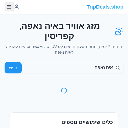
TripDeals.shop
מזג אוויר באיה נאפה,
קפריסין
תחזית 7 ימים, תחזית שעתית, אינדקס UV, סיכויי גשם וטיפים לאריזה
לאיה נאפה
חפש
כלים שימושיים נוספים
ויזות לישראלים
דילים לטיסות
מי צריך ויזה ואיך
טיסות זולות מישראל
מוציאים