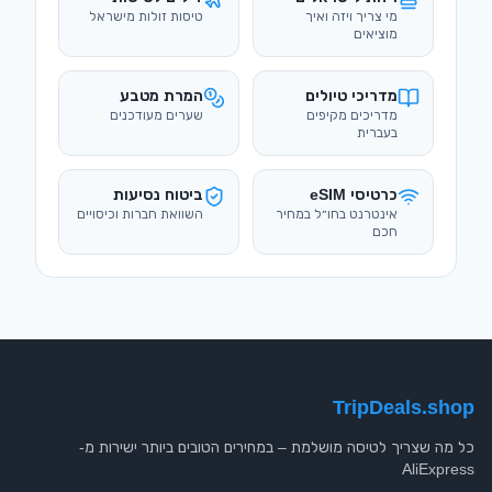
מי צריך ויזה ואיך
טיסות זולות מישראל
מוציאים
מדריכי טיולים
המרת מטבע
מדריכים מקיפים
שערים מעודכנים
בעברית
כרטיסי eSIM
ביטוח נסיעות
אינטרנט בחו״ל במחיר
השוואת חברות וכיסויים
חכם
TripDeals.shop
כל מה שצריך לטיסה מושלמת – במחירים הטובים ביותר ישירות מ-
AliExpress