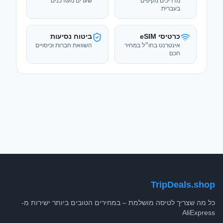
מדריכים מקיפים
שערים מעודכנים
בעברית
כרטיסי eSIM
ביטוח נסיעות
אינטרנט בחו״ל במחיר
השוואת חברות וכיסויים
חכם
TripDeals.shop
כל מה שצריך לטיסה מושלמת – במחירים הטובים ביותר ישירות מ-
AliExpress