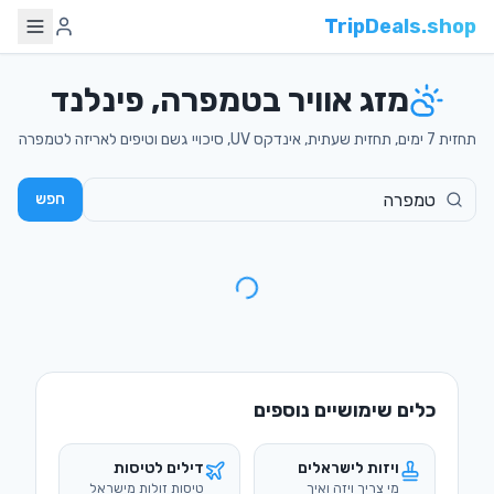
TripDeals.shop
מזג אוויר בטמפרה, פינלנד
תחזית 7 ימים, תחזית שעתית, אינדקס UV, סיכויי גשם וטיפים לאריזה לטמפרה
חפש
כלים שימושיים נוספים
ויזות לישראלים
דילים לטיסות
מי צריך ויזה ואיך
טיסות זולות מישראל
מוציאים
מדריכי טיולים
המרת מטבע
מדריכים מקיפים
שערים מעודכנים
בעברית