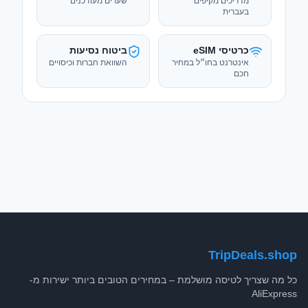
מדריכים מקיפים
שערים מעודכנים
בעברית
כרטיסי eSIM
ביטוח נסיעות
אינטרנט בחו״ל במחיר
השוואת חברות וכיסויים
חכם
TripDeals.shop
כל מה שצריך לטיסה מושלמת – במחירים הטובים ביותר ישירות מ-
AliExpress