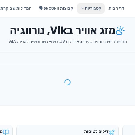
דף הבית
קטגוריות
קבוצות וואטסאפ🗣️
המדינות שביקרתי 
מזג אוויר בVik, נורווגיה
תחזית 7 ימים, תחזית שעתית, אינדקס UV, סיכויי גשם וטיפים לאריזה לVik
דילים לטיסות
מד
טיסות זולות מישראל
מד
כרטיסי eSIM
בי
אינטרנט בחו״ל במחיר חכם
הש