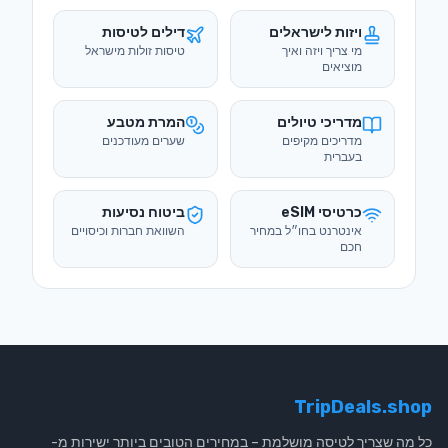
ויזות לישראלים
דילים לטיסות
מי צריך ויזה ואיך
טיסות זולות מישראל
מוציאים
מדריכי טיולים
המרת מטבע
מדריכים מקיפים
שערים מעודכנים
בעברית
כרטיסי eSIM
ביטוח נסיעות
אינטרנט בחו״ל במחיר
השוואת חברות וכיסויים
חכם
TripDeals.shop
כל מה שצריך לטיסה מושלמת – במחירים הטובים ביותר ישירות מ-