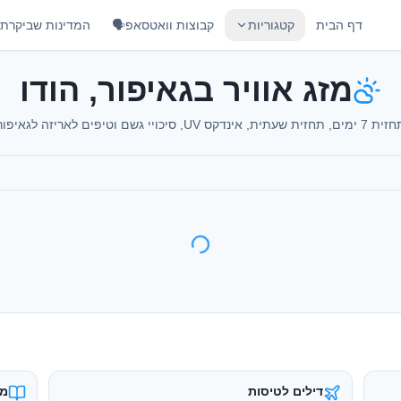
דף הבית
קטגוריות
קבוצות וואטסאפ🗣️
המדינות שביקרתי
מזג אוויר בגאיפור, הודו
ימים, תחזית שעתית, אינדקס UV, סיכויי גשם וטיפים לאריזה לגאיפור
דילים לטיסות
מד
טיסות זולות מישראל
מד
כרטיסי eSIM
בי
אינטרנט בחו״ל במחיר חכם
הש