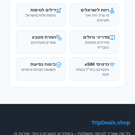
ויזות לישראלים
דילים לטיסות
מי צריך ויזה ואיך
טיסות זולות מישראל
מוציאים
מדריכי טיולים
המרת מטבע
מדריכים מקיפים
שערים מעודכנים
בעברית
כרטיסי eSIM
ביטוח נסיעות
אינטרנט בחו״ל במחיר
השוואת חברות וכיסויים
חכם
TripDeals.shop
כל מה שצריך לטיסה מושלמת – במחירים הטובים ביותר ישירות מ-