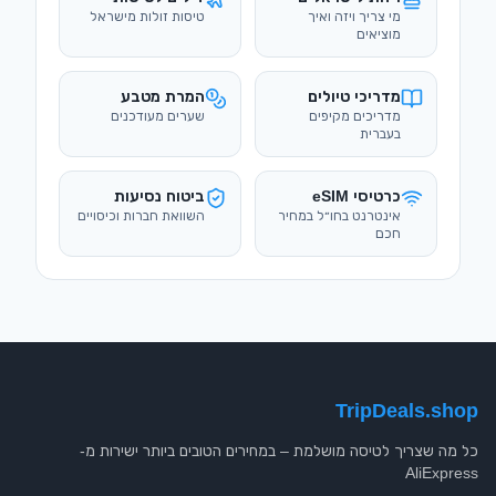
מי צריך ויזה ואיך
טיסות זולות מישראל
מוציאים
מדריכי טיולים
המרת מטבע
מדריכים מקיפים
שערים מעודכנים
בעברית
כרטיסי eSIM
ביטוח נסיעות
אינטרנט בחו״ל במחיר
השוואת חברות וכיסויים
חכם
TripDeals.shop
כל מה שצריך לטיסה מושלמת – במחירים הטובים ביותר ישירות מ-
AliExpress