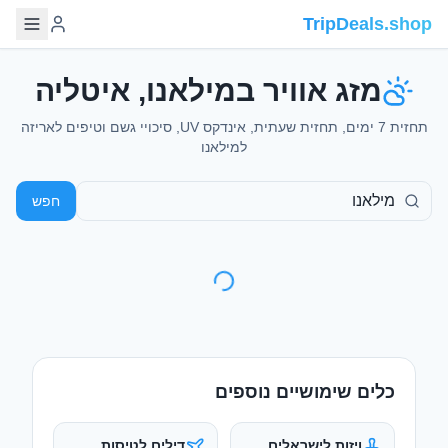
TripDeals.shop
מזג אוויר במילאנו, איטליה
תחזית 7 ימים, תחזית שעתית, אינדקס UV, סיכויי גשם וטיפים לאריזה
למילאנו
חפש
כלים שימושיים נוספים
ויזות לישראלים
דילים לטיסות
מי צריך ויזה ואיך
טיסות זולות מישראל
מוציאים
מדריכי טיולים
המרת מטבע