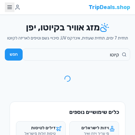
TripDeals.shop
מזג אוויר בקיוטו, יפן
תחזית 7 ימים, תחזית שעתית, אינדקס UV, סיכויי גשם וטיפים לאריזה לקיוטו
חפש
כלים שימושיים נוספים
ויזות לישראלים
דילים לטיסות
מי צריך ויזה ואיך
טיסות זולות מישראל
מוציאים
מדריכי טיולים
המרת מטבע
מדריכים מקיפים
שערים מעודכנים
בעברית