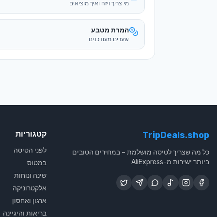
מי צריך ויזה ואיך מוציאים
המרת מטבע
שערים מעודכנים
קטגוריות
TripDeals.shop
לפני הטיסה
כל מה שצריך לטיסה מושלמת – במחירים הטובים
ביותר ישירות מ-AliExpress
במטוס
שינה ונוחות
אלקטרוניקה
ארגון ואחסון
בריאות והיגיינה