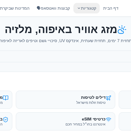
דף הבית
קטגוריות
קבוצות וואטסאפ🗣️
המדינות שביקרתי
מזג אוויר באיפוה, מלזיה
 7 ימים, תחזית שעתית, אינדקס UV, סיכויי גשם וטיפים לאריזה לאיפוה
דילים לטיסות
מד
טיסות זולות מישראל
מד
כרטיסי eSIM
בי
אינטרנט בחו״ל במחיר חכם
הש