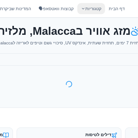
דף הבית
קטגוריות
קבוצות וואטסאפ🗣️
המדינות שביקרתי
מזג אוויר בMalacca, מלזיה
שעתית, אינדקס UV, סיכויי גשם וטיפים לאריזה לMalacca
דילים לטיסות
מד
טיסות זולות מישראל
מד
כרטיסי eSIM
בי
אינטרנט בחו״ל במחיר חכם
הש