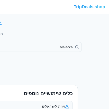
TripDeals.shop
תחזית 7 ימים, תחזית 
כלים שימושיים נוספים
ויזות לישראלים
מי צריך ויזה ואיך מוציאים
המרת מטבע
שערים מעודכנים