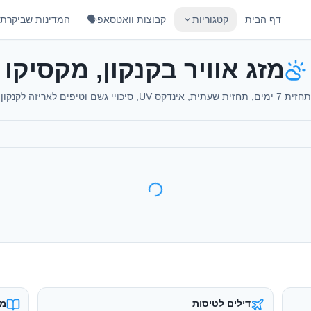
דף הבית
קטגוריות
קבוצות וואטסאפ🗣️
המדינות שביקרתי
מזג אוויר בקנקון, מקסיקו
תחזית 7 ימים, תחזית שעתית, אינדקס UV, סיכויי גשם וטיפים לאריזה לקנקון
דילים לטיסות
מד
טיסות זולות מישראל
מד
כרטיסי eSIM
בי
אינטרנט בחו״ל במחיר חכם
הש