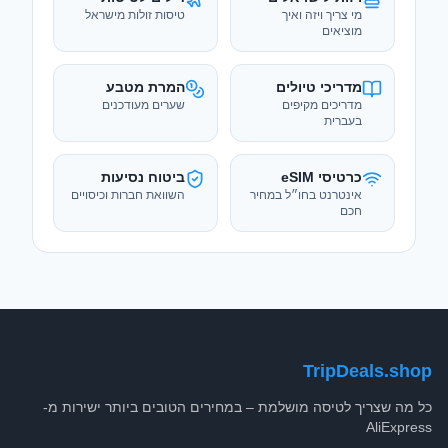
מי צריך ויזה ואיך
טיסות זולות מישראל
מוציאים
מדריכי טיולים
המרת מטבע
מדריכים מקיפים
שערים מעודכנים
בעברית
כרטיסי eSIM
ביטוח נסיעות
אינטרנט בחו״ל במחיר
השוואת חברות וכיסויים
חכם
TripDeals.shop
כל מה שצריך לטיסה מושלמת – במחירים הטובים ביותר ישירות מ-
AliExpress