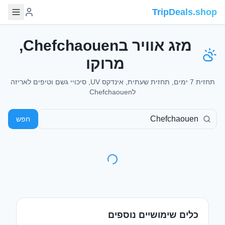
TripDeals.shop
מזג אוויר בChefchaouen,
מרוקו
תחזית 7 ימים, תחזית שעתית, אינדקס UV, סיכויי גשם וטיפים לאריזה
לChefchaouen
חפש
כלים שימושיים נוספים
ויזות לישראלים
דילים לטיסות
מי צריך ויזה ואיך
טיסות זולות מישראל
מוציאים