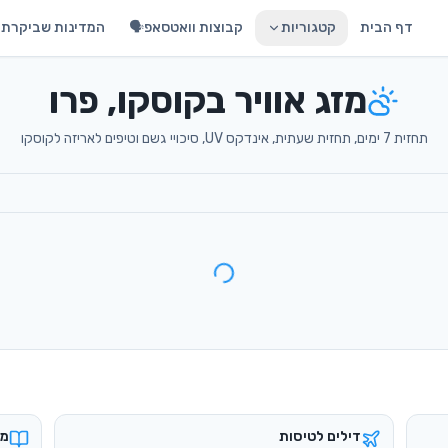
דף הבית
קטגוריות
קבוצות וואטסאפ🗣️
המדינות שביקרתי 
מזג אוויר בקוסקו, פרו
תחזית 7 ימים, תחזית שעתית, אינדקס UV, סיכויי גשם וטיפים לאריזה לקוסקו
דילים לטיסות
מד
טיסות זולות מישראל
מד
כרטיסי eSIM
בי
אינטרנט בחו״ל במחיר חכם
הש