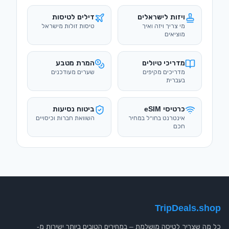
ויזות לישראלים
דילים לטיסות
מי צריך ויזה ואיך
טיסות זולות מישראל
מוציאים
מדריכי טיולים
המרת מטבע
מדריכים מקיפים
שערים מעודכנים
בעברית
כרטיסי eSIM
ביטוח נסיעות
אינטרנט בחו״ל במחיר
השוואת חברות וכיסויים
חכם
TripDeals.shop
כל מה שצריך לטיסה מושלמת – במחירים הטובים ביותר ישירות מ-