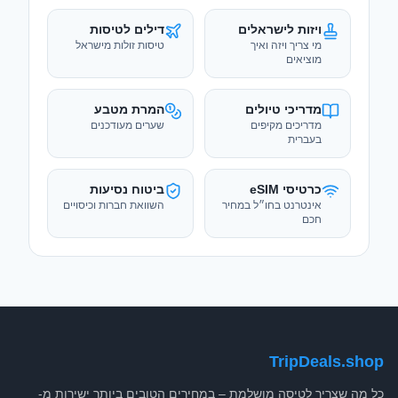
ויזות לישראלים
דילים לטיסות
מי צריך ויזה ואיך
טיסות זולות מישראל
מוציאים
מדריכי טיולים
המרת מטבע
מדריכים מקיפים
שערים מעודכנים
בעברית
כרטיסי eSIM
ביטוח נסיעות
אינטרנט בחו״ל במחיר
השוואת חברות וכיסויים
חכם
TripDeals.shop
כל מה שצריך לטיסה מושלמת – במחירים הטובים ביותר ישירות מ-