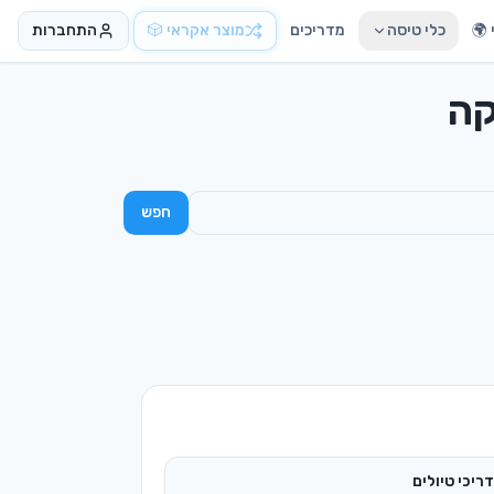
🌍
כלי טיסה
מדריכים
מוצר אקראי 🎲
התחברות
קה
חפש
ריכי טיולים