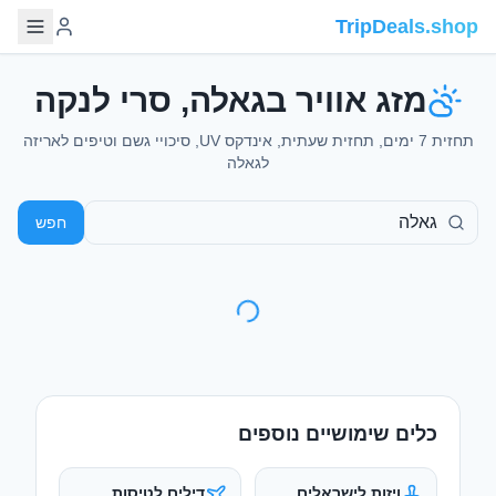
TripDeals.shop
מזג אוויר בגאלה, סרי לנקה
תחזית 7 ימים, תחזית שעתית, אינדקס UV, סיכויי גשם וטיפים לאריזה
לגאלה
חפש
כלים שימושיים נוספים
ויזות לישראלים
דילים לטיסות
מי צריך ויזה ואיך
טיסות זולות מישראל
מוציאים
מדריכי טיולים
המרת מטבע