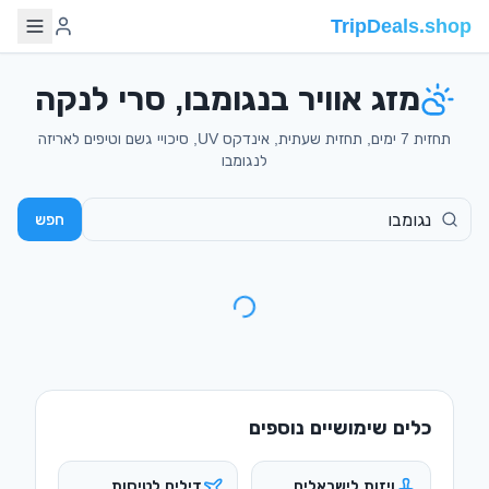
TripDeals.shop
מזג אוויר בנגומבו, סרי לנקה
תחזית 7 ימים, תחזית שעתית, אינדקס UV, סיכויי גשם וטיפים לאריזה
לנגומבו
חפש
כלים שימושיים נוספים
ויזות לישראלים
דילים לטיסות
מי צריך ויזה ואיך
טיסות זולות מישראל
מוציאים
מדריכי טיולים
המרת מטבע