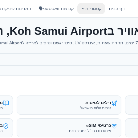
דף הבית
קטגוריות
קבוצות וואטסאפ🗣️
המדינות שביקרתי
Koh Samui Ai, תאילנד
דילים לטיסות
מד
טיסות זולות מישראל
מד
כרטיסי eSIM
בי
אינטרנט בחו״ל במחיר חכם
הש