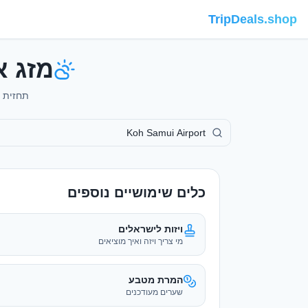
TripDeals.shop
מזג אוויר בrport
תחזית 7 ימים, תחזית שעתית, אינדקס UV, סיכויי גשם וטיפים לאריזה לKoh Samui Airport
כלים שימושיים נוספים
ויזות לישראלים
מי צריך ויזה ואיך מוציאים
המרת מטבע
שערים מעודכנים