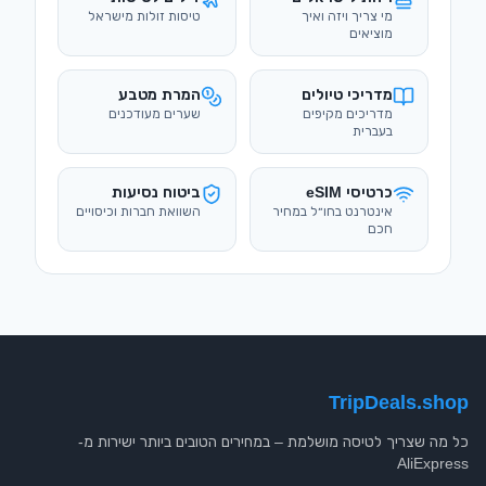
מי צריך ויזה ואיך
טיסות זולות מישראל
מוציאים
מדריכי טיולים
המרת מטבע
מדריכים מקיפים
שערים מעודכנים
בעברית
כרטיסי eSIM
ביטוח נסיעות
אינטרנט בחו״ל במחיר
השוואת חברות וכיסויים
חכם
TripDeals.shop
כל מה שצריך לטיסה מושלמת – במחירים הטובים ביותר ישירות מ-
AliExpress