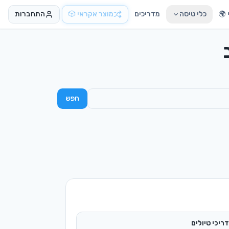
🌍
כלי טיסה
מדריכים
מוצר אקראי 🎲
התחברות
חפש
ריכי טיולים